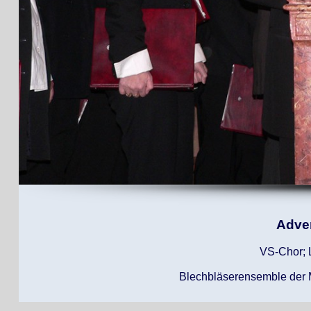
Adve
VS-Chor; 
Blechbläserensemble der MS 