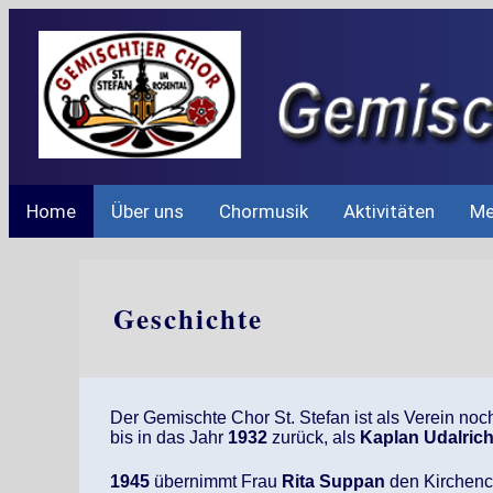
Home
Über uns
Chormusik
Aktivitäten
Me
Geschichte
Der Gemischte Chor St. Stefan ist als Verein noch
bis in das Jahr
1932
zurück, als
Kaplan Udalrich
1945
übernimmt Frau
Rita Suppan
den Kirchench